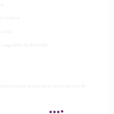
ía.
n misterio.
 único.
 inagotable de fertilidad.
sombra propia porque es la única manera de