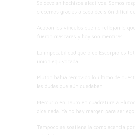
Se develan hechizos afectivos. Somos res
crecemos gracias a cada decisión difícil 
Acaban los vínculos que no reflejan lo q
fueron máscaras y hoy son mentiras.
La impecabilidad que pide Escorpio es tot
unión equivocada.
Plutón había removido lo último de nuest
las dudas que aún quedaban.
Mercurio en Tauro en cuadratura a Plutón 
dice nada. Ya no hay margen para ser ego
Tampoco se sostiene la complacencia por m