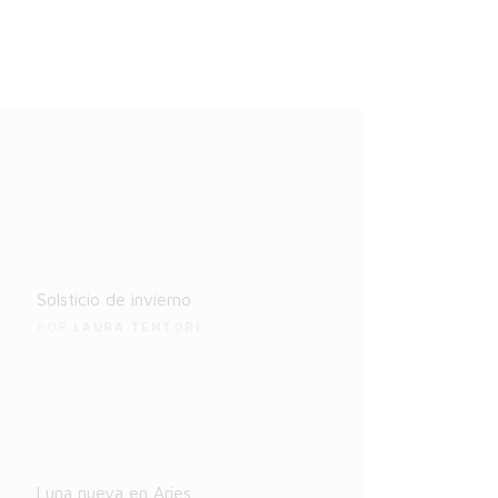
1
io
Solsticio de invierno
POR
LAURA TENTORI
6
il
Luna nueva en Aries