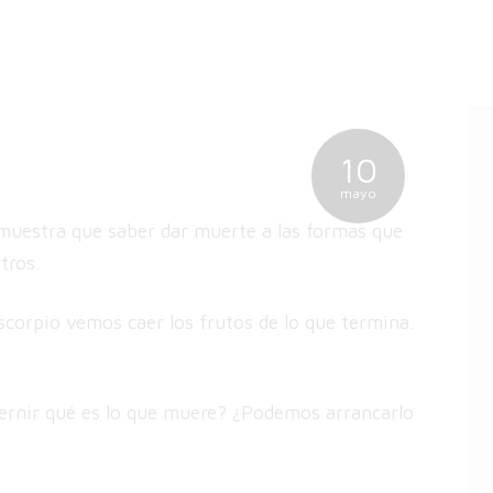
10
mayo
muestra que saber dar muerte a las formas que
2
stros.
jun
scorpio vemos caer los frutos de lo que termina.
cernir qué es lo que muere? ¿Podemos arrancarlo
1
abr