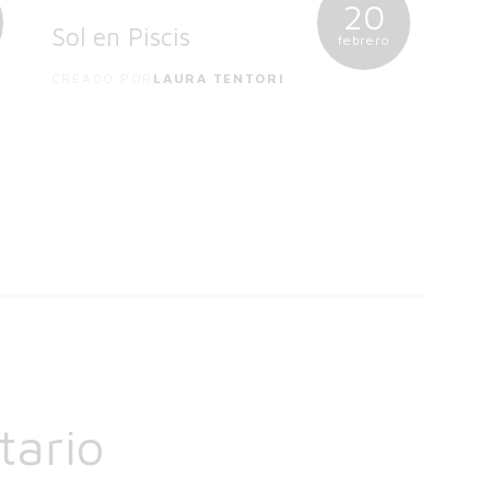
20
Sol en Piscis
febrero
CREADO POR
LAURA TENTORI
tario