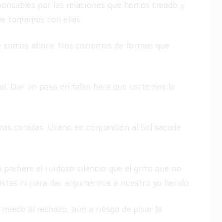
ponsables por las relaciones que hemos creado y
que tomamos con ellas.
ue somos ahora. Nos corremos de formas que
0
ma
al. Dar un paso en falso hará que cortemos la
ras corazas. Urano en conjunción al Sol sacude
prefiere el ruidoso silencio que el grito que no
ístas ni para dar argumentos a nuestro yo herido.
iedo al rechazo, aún a riesgo de pisar la