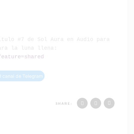
tulo #7 de Sol Aura en Audio para 
conocer la previa del cielo para la luna llena: 
feature=shared
al canal de Telegram
SHARE: