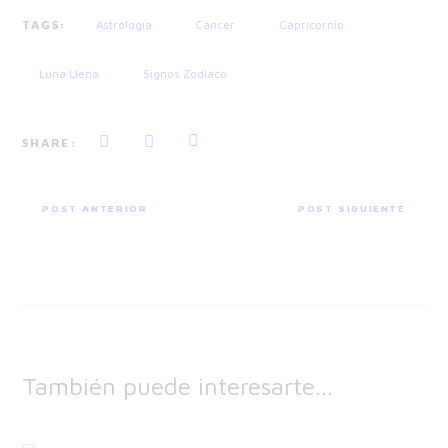
TAGS:
Astrología
Cáncer
Capricornio
Luna Llena
Signos Zodiaco
SHARE:
POST ANTERIOR
POST SIGUIENTE
También puede interesarte...