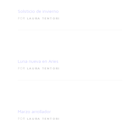
21
junio
Solsticio de invierno
POR
LAURA TENTORI
16
abril
Luna nueva en Aries
POR
LAURA TENTORI
04
marzo
Marzo arrollador
POR
LAURA TENTORI