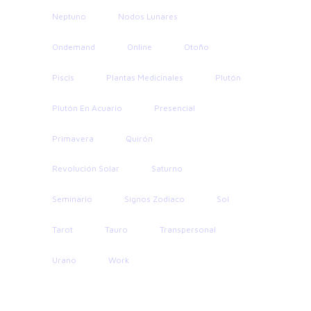
Neptuno
Nodos Lunares
Ondemand
Online
Otoño
Piscis
Plantas Medicinales
Plutón
Plutón En Acuario
Presencial
Primavera
Quirón
Revolución Solar
Saturno
Seminario
Signos Zodiaco
Sol
Tarot
Tauro
Transpersonal
Urano
Work