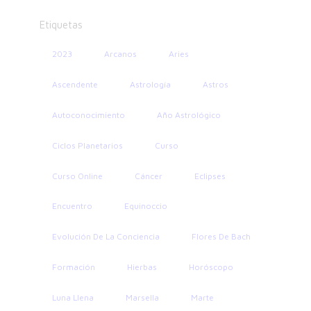
Etiquetas
2023
Arcanos
Aries
Ascendente
Astrología
Astros
Autoconocimiento
Año Astrológico
Ciclos Planetarios
Curso
Curso Online
Cáncer
Eclipses
Encuentro
Equinoccio
Evolución De La Conciencia
Flores De Bach
Formación
Hierbas
Horóscopo
Luna Llena
Marsella
Marte