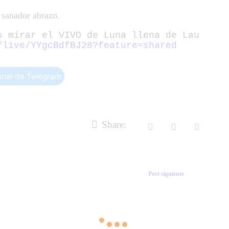
 sanador abrazo.
 mirar el VIVO de Luna llena de Lau 
/live/YYgcBdfBJ28?feature=shared
anal de Telegram
Share:
Post siguiente