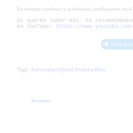
En tiempos confusos y acelerados, confluyamos en el
Si querés saber más, te recomendamos
en YouTube: 
https://www.youtube.com
Unite al c
Tags:
Astrología
eclipses
Libra
luna llena
Post anterior