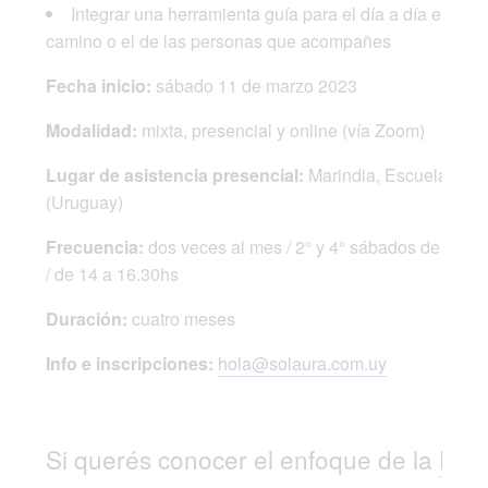
Integrar una herramienta guía para el día a día en tu
camino o el de las personas que acompañes
Fecha inicio:
sábado 11 de marzo 2023
Modalidad:
mixta, presencial y online (vía Zoom)
Lugar de asistencia presencial:
Marindia, Escuela Sol 
(Uruguay)
Frecuencia:
dos veces al mes / 2° y 4° sábados de cada
/ de 14 a 16.30hs
Duración:
cuatro meses
Info e inscripciones:
hola@solaura.com.uy
Si querés conocer el enfoque de la
Esc